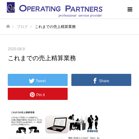
ブログ
これまでの売上精算業務
ホーム
2020.08.9
これまでの売上精算業務
Tweet
Share
Pin it