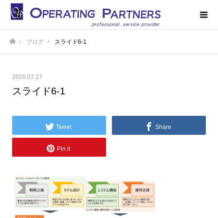
ブログ
スライド6-1
ホーム
2020.07.17
スライド6-1
Tweet
Share
Pin it