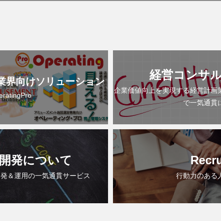
経営コンサ
業界向けソリューション
企業価値向上を実現する経営計画
eratingPro
で一気通貫
開発について
Recru
開発＆運用の一気通貫サービス
行動力のある