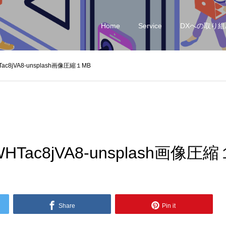
Home
Service
DXへの取り組
WHTac8jVA8-unsplash画像圧縮１MB
n-2WHTac8jVA8-unsplash画像圧
Share
Pin it