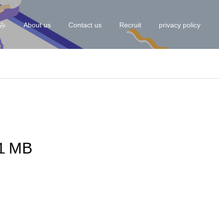
み
About us
Contact us
Recruit
privacy policy
縮１MB