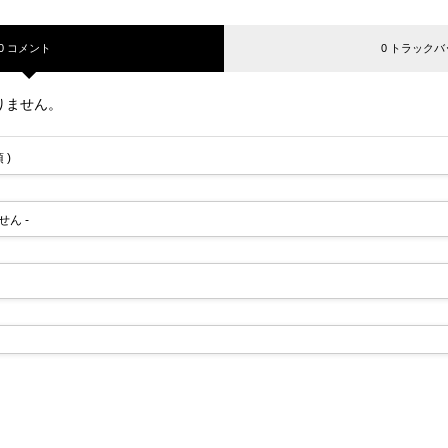
0 コメント
0 トラックバ
りません。
 )
せん -