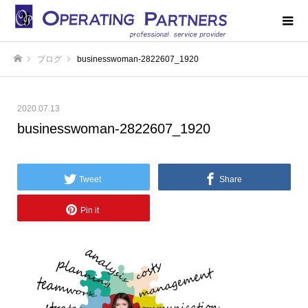
ブログ
businesswoman-2822607_1920
ホーム
2020.07.13
businesswoman-2822607_1920
Tweet
Share
Pin it