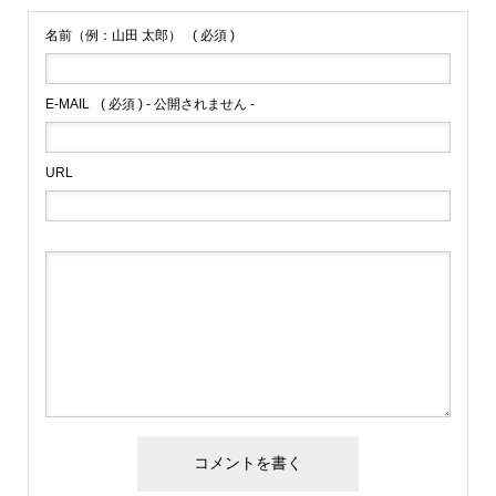
名前（例：山田 太郎）
( 必須 )
E-MAIL
( 必須 ) - 公開されません -
URL