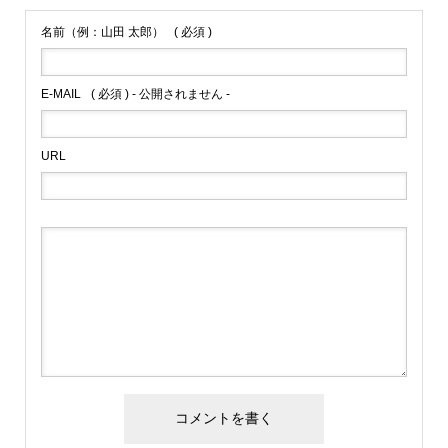
名前（例：山田 太郎）
( 必須 )
E-MAIL
( 必須 ) - 公開されません -
URL