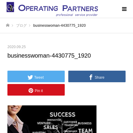
ブログ
businesswoman-4430775_1920
ホーム
2020.09.25
businesswoman-4430775_1920
Tweet
Share
Pin it