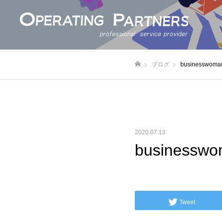
ブログ
businesswoma
ホーム
2020.07.13
businessw
Tweet