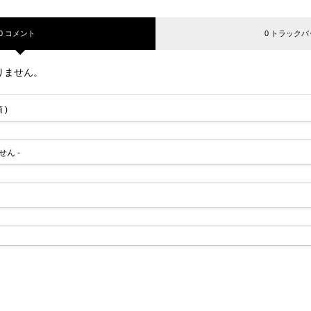
0 コメント
0 トラックバ
りません。
 )
せん -