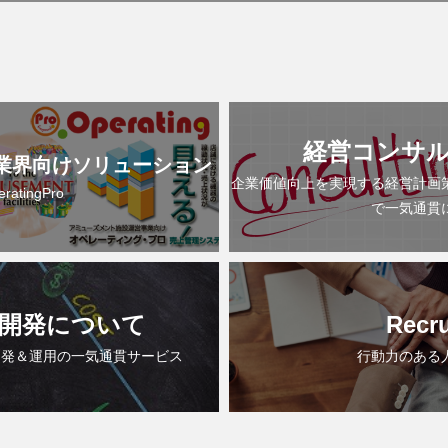
経営コンサ
業界向けソリューション
企業価値向上を実現する経営計画
eratingPro
で一気通貫
開発について
Recru
開発＆運用の一気通貫サービス
行動力のある