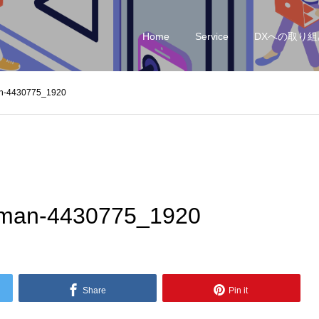
Home
Service
DXへの取り組
n-4430775_1920
oman-4430775_1920
Share
Pin it