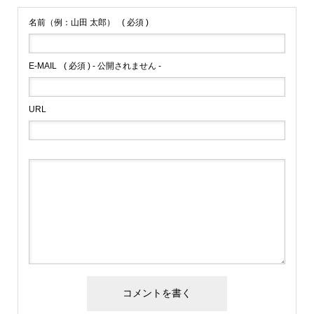
名前（例：山田 太郎）
( 必須 )
E-MAIL
( 必須 ) - 公開されません -
URL