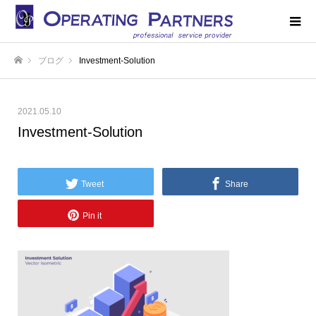
ブログ
Investment-Solution
ホーム
2021.05.10
Investment-Solution
Tweet
Share
Pin it