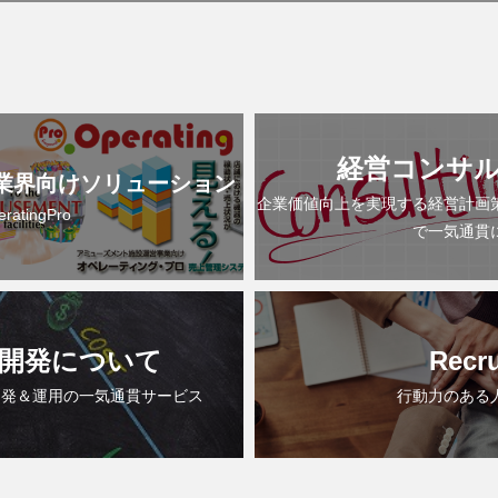
経営コンサ
業界向けソリューション
企業価値向上を実現する経営計画
eratingPro
で一気通貫
開発について
Recru
開発＆運用の一気通貫サービス
行動力のある