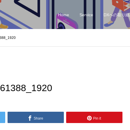
Home
Service
DXへの取り組
1388_1920
-561388_1920
Share
Pin it