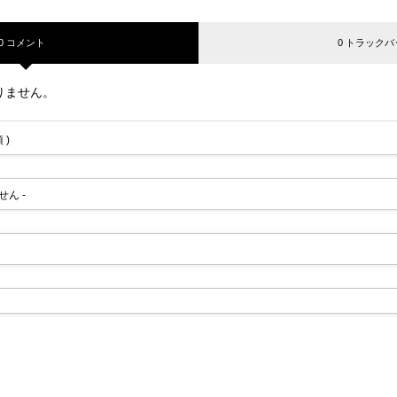
0 コメント
0 トラックバ
りません。
 )
せん -