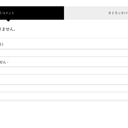
0 コメント
0 トラックバ
りません。
 )
せん -