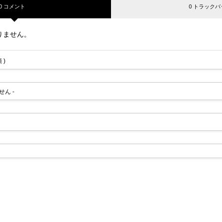
0 コメント
0 トラックバ
りません。
 )
せん -