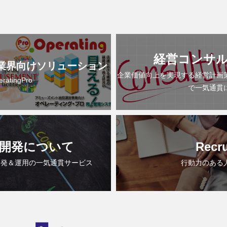
経営コンサ
業界向けソリューション
企業価値向上を実現する経営計画
eratingPro
で一気通貫
開発について
Recru
開発＆運用の一気通貫サービス
行動力のある