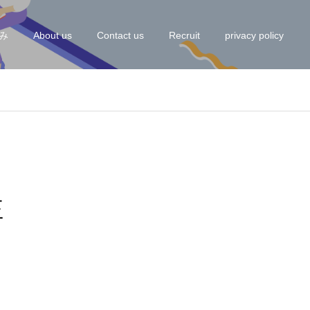
み
About us
Contact us
Recruit
privacy policy
正