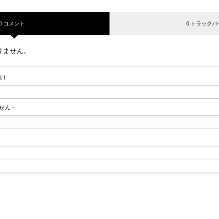
0 コメント
0 トラックバ
りません。
 )
せん -