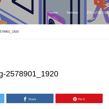
Home
Service
DXへの取り組
-2578901_1920
ng-2578901_1920
Share
Pin it