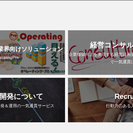
経営コンサ
業界向けソリューション
企業価値向上を実現する経営計画
eratingPro
で一気通貫
開発について
Recru
開発＆運用の一気通貫サービス
行動力のある