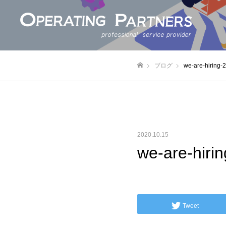
ブログ
we-are-hiring
ホーム
2020.10.15
we-are-hiri
Tweet