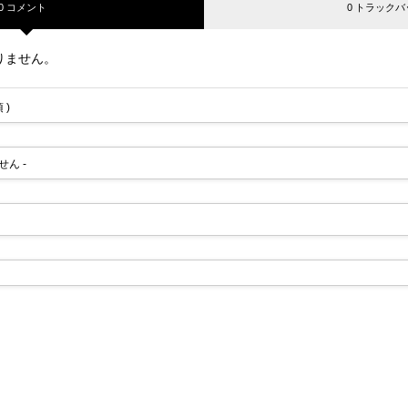
0 コメント
0 トラックバ
りません。
 )
せん -