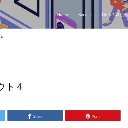
Home
Service
DXへの取り組
４
ウト４
Share
Pin it