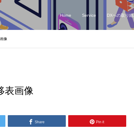
Home
Service
DXへの取り組
画像
移表画像
Share
Pin it