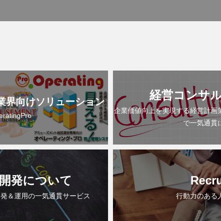
経営コンサ
業界向けソリューション
企業価値向上を実現する経営計画
eratingPro
で一気通貫
開発について
Recru
開発＆運用の一気通貫サービス
行動力のある