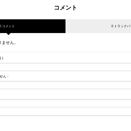
コメント
0 コメント
0 トラックバ
りません。
 )
せん -