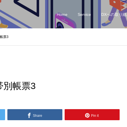
Home
Service
DXへの取り組
帳票3
帯別帳票3
Share
Pin it