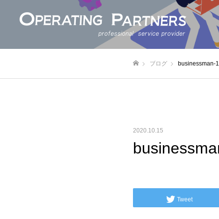
ブログ
businessman
ホーム
2020.10.15
businessm
Tweet