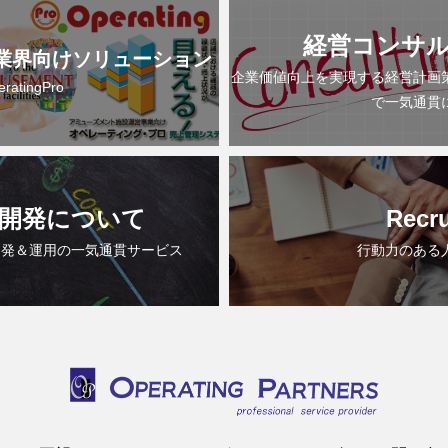
経営コンサ
業界向けソリューション
企業価値向上を実現する経営計画
eratingPro
で一気通貫
開発について
Recru
開発＆運用の一気通貫サービス
行動力のある