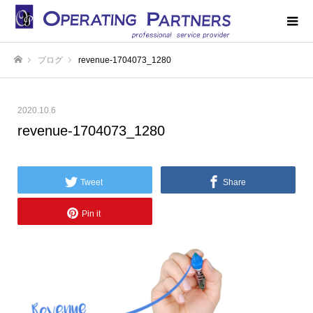
ブログ
revenue-1704073_1280
ホーム
2020.10.6
revenue-1704073_1280
Tweet
Share
Pin it