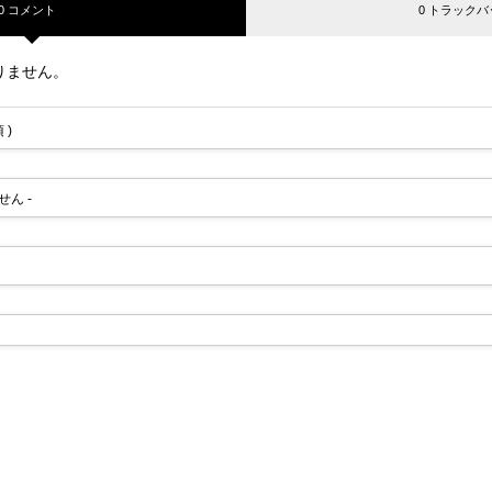
0 コメント
0 トラックバ
りません。
 )
せん -