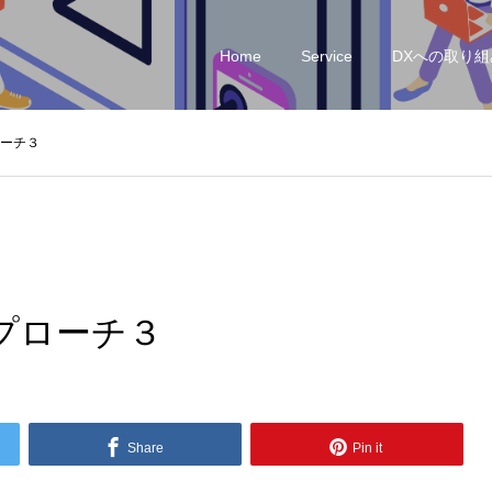
Home
Service
DXへの取り組
ーチ３
プローチ３
Share
Pin it