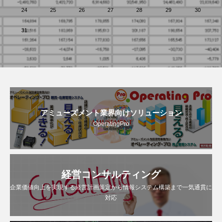
24
25
26
27
28
29
30
31
アミューズメント業界向けソリューション
OperatingPro
経営コンサルティング
企業価値向上を実現する経営計画策定から情報システム構築まで一気通貫に
対応