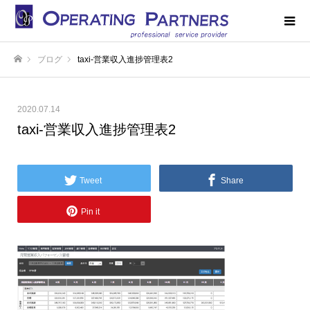
ブログ
taxi-営業収入進捗管理表2
ホーム
2020.07.14
taxi-営業収入進捗管理表2
Tweet
Share
Pin it